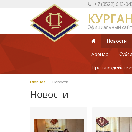
+7 (3522) 643-04
КУРГА
Официальный сай
Новости
Аренда
Субс
Противодействи
—
Главная
Новости
Новости