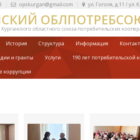
|
|
3
opskurgan@gmail.com
ул. Гоголя, д.11 /
ул. 
НСКИЙ ОБЛПОТРЕБСО
т
Курганского областного союза потребительских коопе
История
Структура
Информация
Контак
идии и гранты
Услуги
190 лет потребительской 
е коррупции