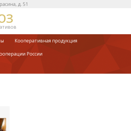
Красина, д. 51
ЮЗ
ративов
ты
Кооперативная продукция
кооперации России