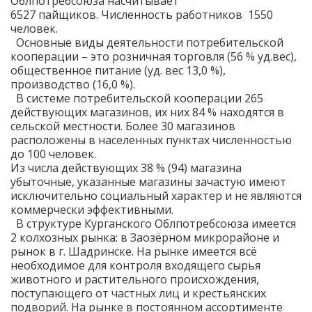
Облпотребсоюза насчитывает
6527 пайщиков. Численность работников 1550
человек.
Основные виды деятельности потребительской
кооперации – это розничная торговля (56 % уд.вес),
общественное питание (уд. вес 13,0 %),
производство (16,0 %).
В системе потребительской кооперации 265
действующих магазинов, их них 84 % находятся в
сельской местности. Более 30 магазинов
расположены в населенных пунктах численностью
до 100 человек.
Из числа действующих 38 % (94) магазина
убыточные, указанные магазины зачастую имеют
исключительно социальный характер и не являются
коммерчески эффективными.
В структуре Курганского Облпотребсоюза имеется
2 колхозных рынка: в Заозёрном микрорайоне и
рынок в г. Шадринске. На рынке имеется всё
необходимое для контроля входящего сырья
животного и растительного происхождения,
поступающего от частных лиц и крестьянских
подворий. На рынке в постоянном ассортименте